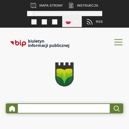
MAPA STRONY
INSTRUKCJA
KONTRAST DLA OSÓB SŁABOWIDZĄCYCH
PL
RSS
biuletyn
informacji publicznej