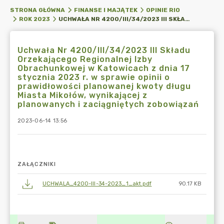
STRONA GŁÓWNA
FINANSE I MAJĄTEK
OPINIE RIO
UCHWAŁA NR 4200/III/34/2023 III SKŁADU ORZEKAJĄCEGO REGIONALNEJ IZBY OBRACHUNKOWEJ W KATOWICACH Z DNIA 17 STYCZNIA 2023 R. W SPRAWIE OPINII O PRAWIDŁOWOŚCI PLANOWANEJ KWOTY DŁUGU MIASTA MIKOŁÓW, WYNIKAJĄCEJ Z PLANOWANYCH I ZACIĄGNIĘTYCH ZOBOWIĄZAŃ
ROK 2023
Uchwała Nr 4200/III/34/2023 III Składu
Orzekającego Regionalnej Izby
Obrachunkowej w Katowicach z dnia 17
stycznia 2023 r. w sprawie opinii o
prawidłowości planowanej kwoty długu
Miasta Mikołów, wynikającej z
planowanych i zaciągniętych zobowiązań
2023-06-14 13:56
ZAŁĄCZNIKI
UCHWALA_4200-III-34-2023_1_akt.pdf
90.17 KB