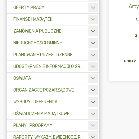
Arty
OFERTY PRACY
FINANSE I MAJĄTEK
1
.
ZAMÓWIENIA PUBLICZNE
2
.
NIERUCHOMOŚCI GMINNE
PLANOWANIE PRZESTRZENNE
POKAŻ
:
UDOSTĘPNIENIE INFORMACJI O ŚRODOWISKU
OŚWIATA
ORGANIZACJE POZARZĄDOWE
WYBORY I REFERENDA
OŚWIADCZENIA MAJĄTKOWE
PLANY I PROGRAMY
RAPORTY, WYKAZY, EWIDENCJE, REJESTRY