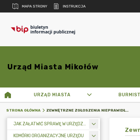
MAPA STRONY
INSTRUKCJA
biuletyn
informacji publicznej
Urząd Miasta Mikołów
URZĄD MIASTA
BURMIS
ZEWNĘTRZNE ZGŁOSZENIA NIEPRAWIDŁOWOŚCI
STRONA GŁÓWNA
JAK ZAŁATWIĆ SPRAWĘ W URZĘDZIE MIASTA
Zewn
KOMÓRKI ORGANIZACYJNE URZĘDU