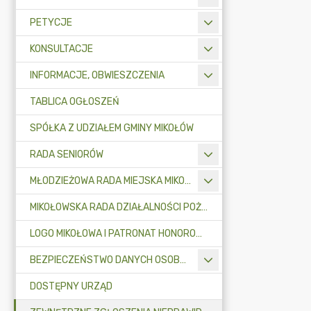
PETYCJE
KONSULTACJE
INFORMACJE, OBWIESZCZENIA
TABLICA OGŁOSZEŃ
SPÓŁKA Z UDZIAŁEM GMINY MIKOŁÓW
RADA SENIORÓW
MŁODZIEŻOWA RADA MIEJSKA MIKOŁOWA
MIKOŁOWSKA RADA DZIAŁALNOŚCI POŻYTKU PUBLICZNEGO
LOGO MIKOŁOWA I PATRONAT HONOROWY BURMISTRZA MIKOŁOWA
BEZPIECZEŃSTWO DANYCH OSOBOWYCH
DOSTĘPNY URZĄD