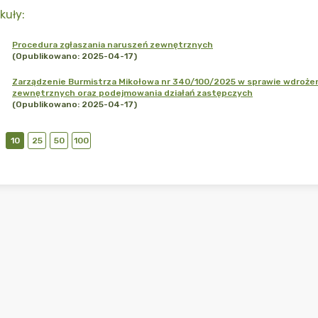
kuły
:
Procedura zgłaszania naruszeń zewnętrznych
(Opublikowano: 2025-04-17)
Zarządzenie Burmistrza Mikołowa nr 340/100/2025 w sprawie wdrożen
zewnętrznych oraz podejmowania działań zastępczych
(Opublikowano: 2025-04-17)
10
25
50
100