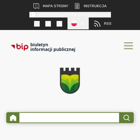
MAPA STRONY
INSTRUKCJA
KONTRAST DLA OSÓB SŁABOWIDZĄCYCH
PL
RSS
biuletyn
informacji publicznej