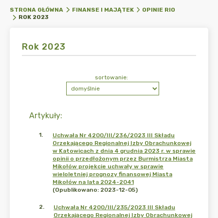
STRONA GŁÓWNA
FINANSE I MAJĄTEK
OPINIE RIO
ROK 2023
Rok 2023
sortowanie:
Artykuły
:
1
.
Uchwała Nr 4200/III/236/2023 III Składu
Orzekającego Regionalnej Izby Obrachunkowej
w Katowicach z dnia 4 grudnia 2023 r. w sprawie
opinii o przedłożonym przez Burmistrza Miasta
Mikołów projekcie uchwały w sprawie
wieloletniej prognozy finansowej Miasta
Mikołów na lata 2024-2041
(Opublikowano: 2023-12-05)
2
.
Uchwała Nr 4200/III/235/2023 III Składu
Orzekającego Regionalnej Izby Obrachunkowej