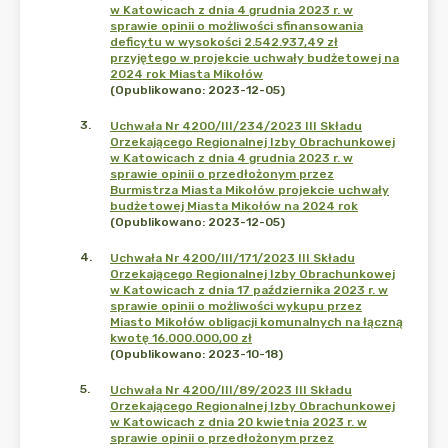
w Katowicach z dnia 4 grudnia 2023 r. w
sprawie opinii o możliwości sfinansowania
deficytu w wysokości 2.542.937,49 zł
przyjętego w projekcie uchwały budżetowej na
2024 rok Miasta Mikołów
(Opublikowano: 2023-12-05)
3
.
Uchwała Nr 4200/III/234/2023 III Składu
Orzekającego Regionalnej Izby Obrachunkowej
w Katowicach z dnia 4 grudnia 2023 r. w
sprawie opinii o przedłożonym przez
Burmistrza Miasta Mikołów projekcie uchwały
budżetowej Miasta Mikołów na 2024 rok
(Opublikowano: 2023-12-05)
4
.
Uchwała Nr 4200/III/171/2023 III Składu
Orzekającego Regionalnej Izby Obrachunkowej
w Katowicach z dnia 17 października 2023 r. w
sprawie opinii o możliwości wykupu przez
Miasto Mikołów obligacji komunalnych na łączną
kwotę 16.000.000,00 zł
(Opublikowano: 2023-10-18)
5
.
Uchwała Nr 4200/III/89/2023 III Składu
Orzekającego Regionalnej Izby Obrachunkowej
w Katowicach z dnia 20 kwietnia 2023 r. w
sprawie opinii o przedłożonym przez