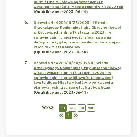
Burmistrza Mikołowa sprawozdaniu z
wykonania budżetu Miasta Mikołów za 2022 rok
(Opublikowano: 2023-06-14)
6
.
Uchwała Nr 4200/III/35/2023 III Składu
Orzekającego Regionalnej Izby Obrachunkowej
w Katowicach z dnia 17 stycznia 2023 r. w
sprawie opinii o możliwości sfinansowania
deficytu przyjętego w uchwale budżetowej na
2023 rok Miasta Mikołów
(Opublikowano: 2023-06-14)
7
.
Uchwała Nr 4200/III/34/2023 III Składu
Orzekającego Regionalnej Izby Obrachunkowej
w Katowicach z dnia 17 stycznia 2023 r. w
sprawie opinii o prawidłowości planowanej
kwoty długu Miasta Mikołów, wynikającej z
planowanych i zaciągniętych zobowiązań
(Opublikowano: 2023-06-14)
POKAŻ
:
10
25
50
100
1