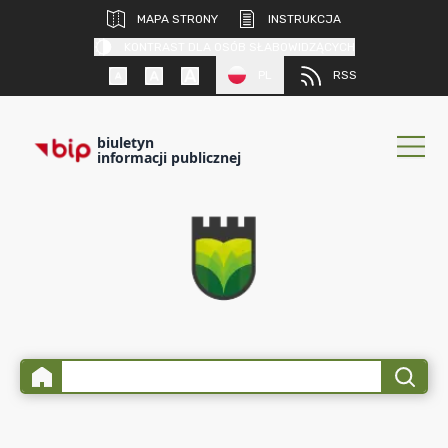
MAPA STRONY
INSTRUKCJA
KONTRAST DLA OSÓB SŁABOWIDZĄCYCH
PL
RSS
biuletyn
informacji publicznej