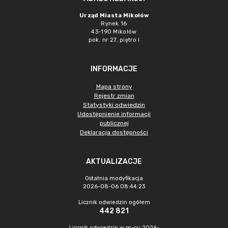
Urząd Miasta Mikołów
Rynek 16
43-190 Mikołów
pok. nr 27, piętro I
INFORMACJE
Mapa strony
Rejestr zmian
Statystyki odwiedzin
Udostępnienie informacji
publicznej
Deklaracja dostępności
AKTUALIZACJE
Ostatnia modyfikacja
2026-08-06 08:44:23
Licznik odwiedzin ogółem
442 821
Licznik odwiedzin w m-cu 2026-