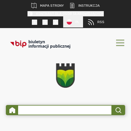
MAPA STRONY
INSTRUKCJA
KONTRAST DLA OSÓB SŁABOWIDZĄCYCH
PL
RSS
biuletyn
informacji publicznej