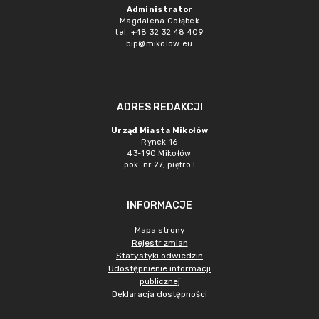
Administrator
Magdalena Gołąbek
tel. +48 32 32 48 409
bip@mikolow.eu
ADRES REDAKCJI
Urząd Miasta Mikołów
Rynek 16
43-190 Mikołów
pok. nr 27, piętro I
INFORMACJE
Mapa strony
Rejestr zmian
Statystyki odwiedzin
Udostępnienie informacji
publicznej
Deklaracja dostępności