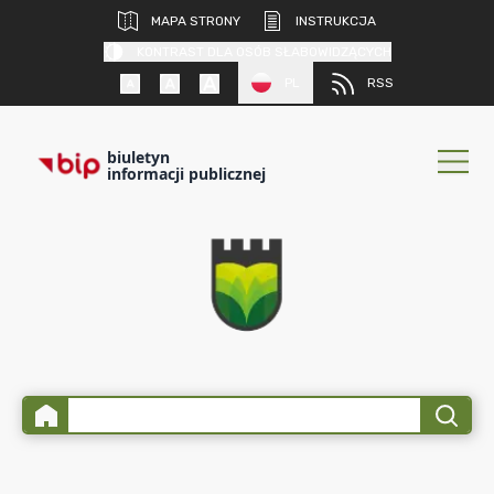
MAPA STRONY
INSTRUKCJA
KONTRAST DLA OSÓB SŁABOWIDZĄCYCH
PL
RSS
biuletyn
informacji publicznej