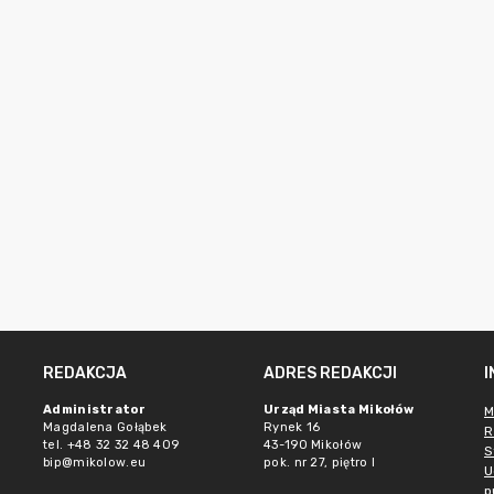
REDAKCJA
ADRES REDAKCJI
Administrator
Urząd Miasta Mikołów
M
Magdalena Gołąbek
Rynek 16
R
tel. +48 32 32 48 409
43-190 Mikołów
S
bip@mikolow.eu
pok. nr 27, piętro I
U
p