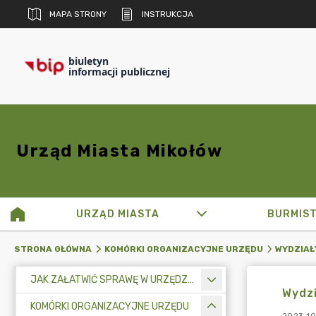
MAPA STRONY
INSTRUKCJA
biuletyn
informacji publicznej
Urząd Miasta Mikołów
URZĄD MIASTA
BURMIS
STRONA GŁÓWNA
KOMÓRKI ORGANIZACYJNE URZĘDU
WYDZIAŁ
JAK ZAŁATWIĆ SPRAWĘ W URZĘDZIE MIASTA
Wydz
KOMÓRKI ORGANIZACYJNE URZĘDU