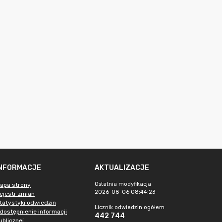
INFORMACJE
AKTUALIZACJE
Ostatnia modyfikacja
apa strony
2026-08-06 08:44:23
ejestr zmian
tatystyki odwiedzin
Licznik odwiedzin ogółem
dostępnienie informacji
442 744
ublicznej