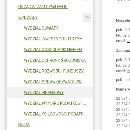
2023-10
URZĄD STANU CYWILNEGO
WYDZIAŁY
WYDZIAŁ OŚWIATY
WYDZIAŁ INWESTYCJI, UTRZYMANIA INFRASTRUKTURY I USŁUG KOMUNALNYCH
WYDZIAŁ GOSPODARKI MIENIEM
WYDZIAŁ OCHRONY ŚRODOWISKA
WYDZIAŁ ROZWOJU I FUNDUSZY ZEWNĘTRZNYCH
WYDZIAŁ SPRAW OBYWATELSKICH
WYDZIAŁ FINANSOWY
WYDZIAŁ WYMIARU PODATKÓW I OPŁAT LOKALNYCH
WYDZIAŁ KSIĘGOWOŚCI PODATKÓW I OPŁAT LOKALNYCH
BIURA