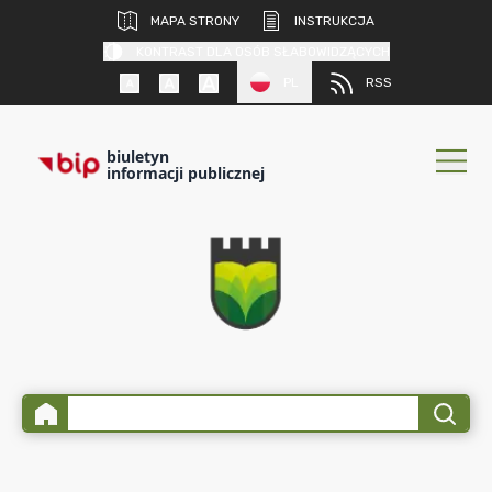
MAPA STRONY
INSTRUKCJA
KONTRAST DLA OSÓB SŁABOWIDZĄCYCH
PL
RSS
biuletyn
informacji publicznej