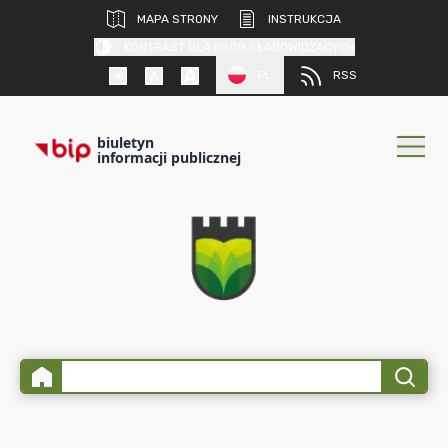
MAPA STRONY
INSTRUKCJA
KONTRAST DLA OSÓB SŁABOWIDZĄCYCH
PL
RSS
biuletyn
informacji publicznej