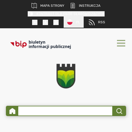
MAPA STRONY
INSTRUKCJA
KONTRAST DLA OSÓB SŁABOWIDZĄCYCH
PL
RSS
biuletyn
informacji publicznej