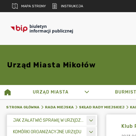
MAPA STRONY
INSTRUKCJA
biuletyn
informacji publicznej
Urząd Miasta Mikołów
URZĄD MIASTA
BURMIS
STRONA GŁÓWNA
RADA MIEJSKA
SKŁAD RADY MIEJSKIEJ
KA
JAK ZAŁATWIĆ SPRAWĘ W URZĘDZIE MIASTA
Klub
KOMÓRKI ORGANIZACYJNE URZĘDU