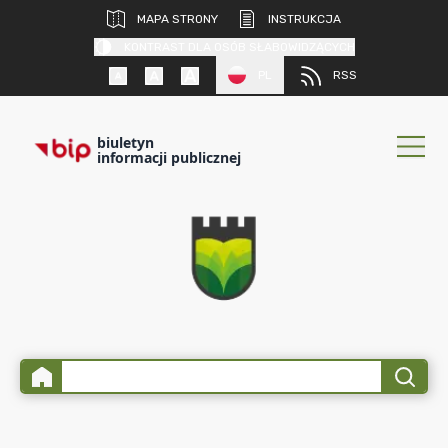
MAPA STRONY
INSTRUKCJA
KONTRAST DLA OSÓB SŁABOWIDZĄCYCH
PL
RSS
biuletyn
informacji publicznej