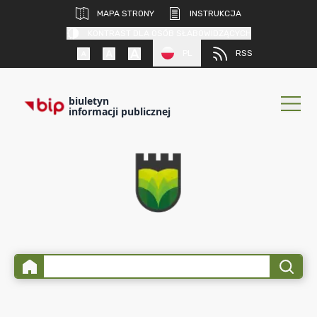
MAPA STRONY
INSTRUKCJA
KONTRAST DLA OSÓB SŁABOWIDZĄCYCH
PL
RSS
biuletyn
informacji publicznej