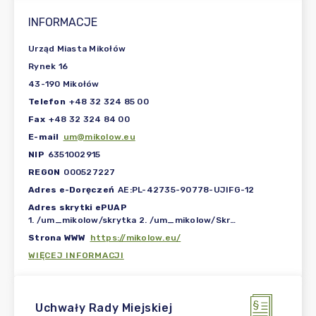
INFORMACJE
Urząd Miasta Mikołów
Rynek 16
43-190 Mikołów
Telefon
+48 32 324 85 00
Fax
+48 32 324 84 00
E-mail
um@mikolow.eu
NIP
6351002915
REGON
000527227
Adres e-Doręczeń
AE:PL-42735-90778-UJIFG-12
Adres skrytki ePUAP
1. /um_mikolow/skrytka 2. /um_mikolow/SkrytkaESP
Strona WWW
https://mikolow.eu/
WIĘCEJ INFORMACJI
Uchwały Rady Miejskiej