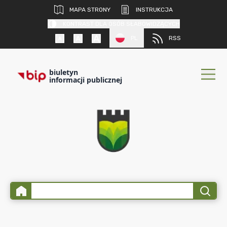
MAPA STRONY
INSTRUKCJA
KONTRAST DLA OSÓB SŁABOWIDZĄCYCH
PL
RSS
biuletyn
informacji publicznej