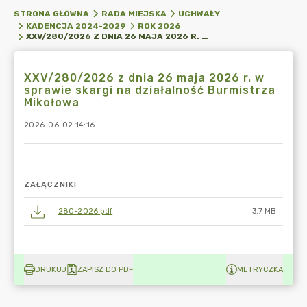
STRONA GŁÓWNA
RADA MIEJSKA
UCHWAŁY
KADENCJA 2024-2029
ROK 2026
XXV/280/2026 Z DNIA 26 MAJA 2026 R. W SPRAWIE SKARGI NA DZIAŁALNOŚĆ BURMISTRZA MIKOŁOWA
XXV/280/2026 z dnia 26 maja 2026 r. w
sprawie skargi na działalność Burmistrza
Mikołowa
2026-06-02 14:16
ZAŁĄCZNIKI
280-2026.pdf
3.7 MB
DRUKUJ
ZAPISZ DO PDF
METRYCZKA