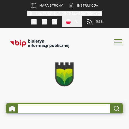
MAPA STRONY
INSTRUKCJA
KONTRAST DLA OSÓB SŁABOWIDZĄCYCH
PL
RSS
biuletyn
informacji publicznej