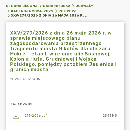
STRONA GŁÓWNA
RADA MIEJSKA
UCHWAŁY
KADENCJA 2024-2029
ROK 2026
XXV/279/2026 Z DNIA 26 MAJA 2026 R. W SPRAWIE MIEJSCOWEGO PLANU ZAGOSPODAROWANIA PRZESTRZENNEGO FRAGMENTU MIASTA MIKOŁÓW DLA OBSZARU MOKRE – ETAP I, W REJONIE ULIC SOSNOWEJ, KOLONIA HUTA, GRUDNIOWEJ I WOJSKA POLSKIEGO, POMIĘDZY POTOKIEM JASIENICA I GRANICĄ MIASTA
XXV/279/2026 z dnia 26 maja 2026 r. w
sprawie miejscowego planu
zagospodarowania przestrzennego
fragmentu miasta Mikołów dla obszaru
Mokre – etap I, w rejonie ulic Sosnowej,
Kolonia Huta, Grudniowej i Wojska
Polskiego, pomiędzy potokiem Jasienica i
granicą miasta
2026-06-02 14:15
ZAŁĄCZNIKI
279-2026.pdf
23.45 MB