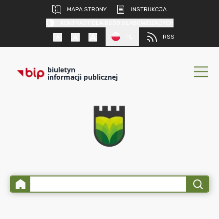
MAPA STRONY
INSTRUKCJA
KONTRAST DLA OSÓB SŁABOWIDZĄCYCH
PL
RSS
biuletyn
informacji publicznej