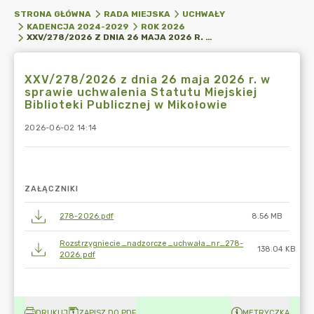
STRONA GŁÓWNA
RADA MIEJSKA
UCHWAŁY
KADENCJA 2024-2029
ROK 2026
XXV/278/2026 Z DNIA 26 MAJA 2026 R. W SPRAWIE UCHWALENIA STATUTU MIEJSKIEJ BIBLIOTEKI PUBLICZNEJ W MIKOŁOWIE
XXV/278/2026 z dnia 26 maja 2026 r. w
sprawie uchwalenia Statutu Miejskiej
Biblioteki Publicznej w Mikołowie
2026-06-02 14:14
ZAŁĄCZNIKI
278-2026.pdf
8.56 MB
Rozstrzygniecie_nadzorcze_uchwała_nr_278-
138.04 KB
2026.pdf
DRUKUJ
ZAPISZ DO PDF
METRYCZKA