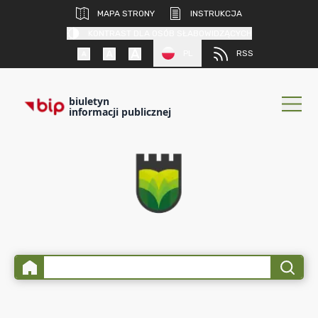
MAPA STRONY
INSTRUKCJA
KONTRAST DLA OSÓB SŁABOWIDZĄCYCH
PL
RSS
biuletyn
informacji publicznej