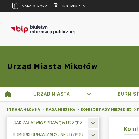
MAPA STRONY
INSTRUKCJA
biuletyn
informacji publicznej
Urząd Miasta Mikołów
URZĄD MIASTA
BURMIS
STRONA GŁÓWNA
RADA MIEJSKA
KOMISJE RADY MIEJSKIEJ
JAK ZAŁATWIĆ SPRAWĘ W URZĘDZIE MIASTA
Komi
KOMÓRKI ORGANIZACYJNE URZĘDU