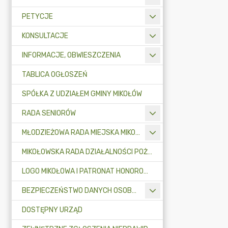
PETYCJE
KONSULTACJE
INFORMACJE, OBWIESZCZENIA
TABLICA OGŁOSZEŃ
SPÓŁKA Z UDZIAŁEM GMINY MIKOŁÓW
RADA SENIORÓW
MŁODZIEŻOWA RADA MIEJSKA MIKOŁOWA
MIKOŁOWSKA RADA DZIAŁALNOŚCI POŻYTKU PUBLICZNEGO
LOGO MIKOŁOWA I PATRONAT HONOROWY BURMISTRZA MIKOŁOWA
BEZPIECZEŃSTWO DANYCH OSOBOWYCH
DOSTĘPNY URZĄD