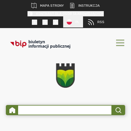
MAPA STRONY
INSTRUKCJA
KONTRAST DLA OSÓB SŁABOWIDZĄCYCH
PL
RSS
biuletyn
informacji publicznej