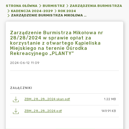
STRONA GŁÓWNA
BURMISTRZ
ZARZĄDZENIA BURMISTRZA
KADENCJA 2024-2029
ROK 2024
ZARZĄDZENIE BURMISTRZA MIKOŁOWA NR 28/28/2024 W SPRAWIE OPŁAT ZA KORZYSTANIE Z OTWARTEGO KĄPIELISKA MIEJSKIEGO NA TERENIE OŚRODKA REKREACYJNEGO „PLANTY”
Zarządzenie Burmistrza Mikołowa nr
28/28/2024 w sprawie opłat za
korzystanie z otwartego Kąpieliska
Miejskiego na terenie Ośrodka
Rekreacyjnego „PLANTY”
2024-06-12 11:09
ZAŁĄCZNIKI
ZBM_28_28_2024 skan.pdf
1.22 MB
ZBM_28_28_2024.pdf
149.91 KB