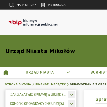
MAPA STRONY
INSTRUKCJA
biuletyn
informacji publicznej
Urząd Miasta Mikołów
URZĄD MIASTA
BURMIS
STRONA GŁÓWNA
FINANSE I MAJĄTEK
JAK ZAŁATWIĆ SPRAWĘ W URZĘDZIE MIASTA
Spra
KOMÓRKI ORGANIZACYJNE URZĘDU