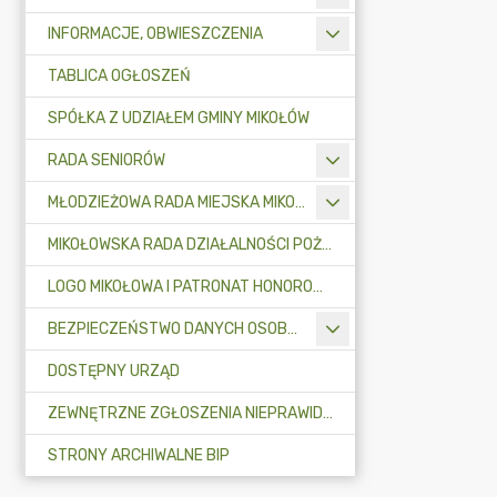
INFORMACJE, OBWIESZCZENIA
TABLICA OGŁOSZEŃ
SPÓŁKA Z UDZIAŁEM GMINY MIKOŁÓW
RADA SENIORÓW
MŁODZIEŻOWA RADA MIEJSKA MIKOŁOWA
MIKOŁOWSKA RADA DZIAŁALNOŚCI POŻYTKU PUBLICZNEGO
LOGO MIKOŁOWA I PATRONAT HONOROWY BURMISTRZA MIKOŁOWA
BEZPIECZEŃSTWO DANYCH OSOBOWYCH
DOSTĘPNY URZĄD
ZEWNĘTRZNE ZGŁOSZENIA NIEPRAWIDŁOWOŚCI
STRONY ARCHIWALNE BIP