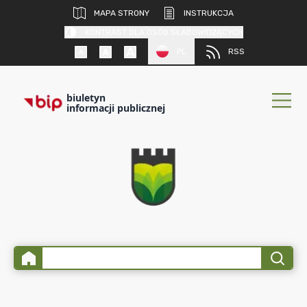
MAPA STRONY
INSTRUKCJA
KONTRAST DLA OSÓB SŁABOWIDZĄCYCH
PL
RSS
biuletyn
informacji publicznej