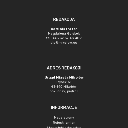
REDAKCJA
Administrator
Magdalena Gołąbek
tel. +48 32 32 48 409
bip@mikolow.eu
ADRES REDAKCJI
Urząd Miasta Mikołów
Rynek 16
43-190 Mikołów
pok. nr 27, piętro I
INFORMACJE
Mapa strony
Rejestr zmian
Statystyki odwiedzin