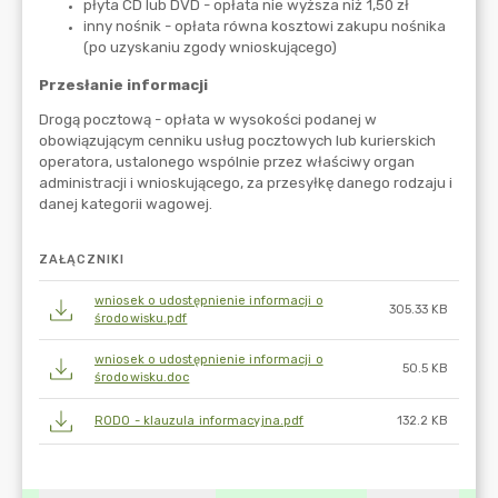
ZAŁĄCZNIKI
wniosek o udostępnienie informacji o
305.33 KB
środowisku.pdf
wniosek o udostępnienie informacji o
50.5 KB
środowisku.doc
RODO - klauzula informacyjna.pdf
132.2 KB