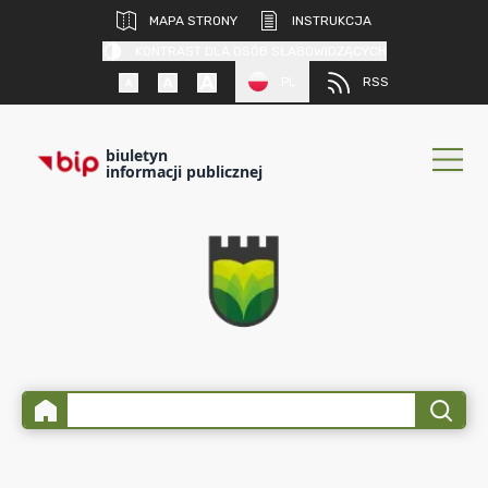
MAPA STRONY
INSTRUKCJA
KONTRAST DLA OSÓB SŁABOWIDZĄCYCH
PL
RSS
biuletyn
informacji publicznej