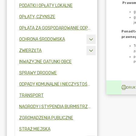
PODATKI I OPŁATY LOKALNE
OPŁATY, CZYNSZE
OPŁATA ZA GOSPODAROWANIE ODPADAMI KOMUNALNYMI
OCHRONA ŚRODOWISKA
ZWIERZĘTA
INWAZYJNE GATUNKI OBCE
SPRAWY DROGOWE
ODPADY KOMUNALNE I NIECZYSTOŚCI CIEKŁE
DRUK
TRANSPORT
NAGRODY I STYPENDIA BURMISTRZA MIKOŁOWA
ZGROMADZENIA PUBLICZNE
STRAŻ MIEJSKA