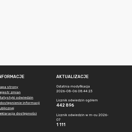
INFORMACJE
AKTUALIZACJE
Ostatnia modyfikacja
apa strony
2026-08-06 08:44:23
ejestr zmian
tatystyki odwiedzin
Licznik odwiedzin ogółem
dostępnienie informacji
442 896
ublicznej
eklaracja dostępności
Licznik odwiedzin w m-cu 2026-
07
1 111