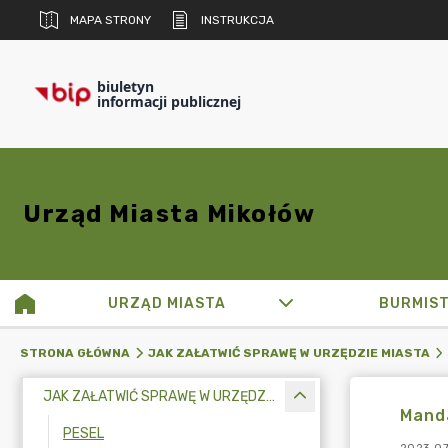
MAPA STRONY
INSTRUKCJA
biuletyn
informacji publicznej
Urząd Miasta Mikołów
URZĄD MIASTA
BURMIS
STRONA GŁÓWNA
JAK ZAŁATWIĆ SPRAWĘ W URZĘDZIE MIASTA
JAK ZAŁATWIĆ SPRAWĘ W URZĘDZIE MIASTA
Mand
PESEL