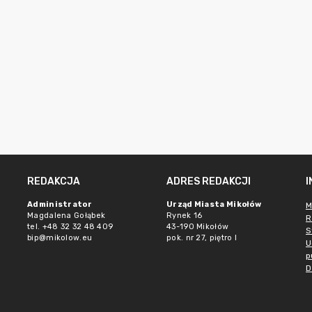
REDAKCJA
ADRES REDAKCJI
Administrator
Urząd Miasta Mikołów
M
Magdalena Gołąbek
Rynek 16
R
tel. +48 32 32 48 409
43-190 Mikołów
S
bip@mikolow.eu
pok. nr 27, piętro I
U
p
D