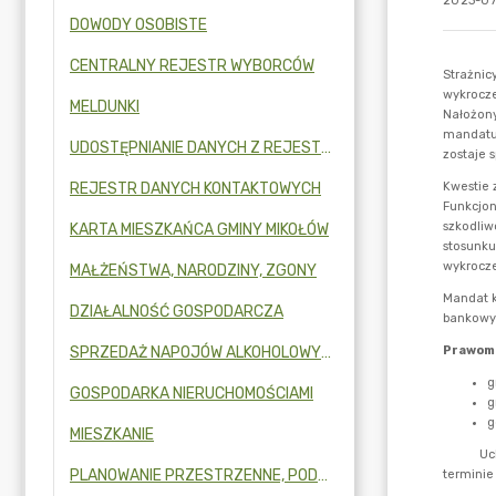
2023-07
DOWODY OSOBISTE
CENTRALNY REJESTR WYBORCÓW
MELDUNKI
UDOSTĘPNIANIE DANYCH Z REJESTRU PESEL ORAZ REJESTRU MIESZKAŃCÓW
REJESTR DANYCH KONTAKTOWYCH
KARTA MIESZKAŃCA GMINY MIKOŁÓW
MAŁŻEŃSTWA, NARODZINY, ZGONY
DZIAŁALNOŚĆ GOSPODARCZA
SPRZEDAŻ NAPOJÓW ALKOHOLOWYCH
GOSPODARKA NIERUCHOMOŚCIAMI
MIESZKANIE
PLANOWANIE PRZESTRZENNE, PODZIAŁY I ROZGRANICZENIE NIERUCHOMOŚCI