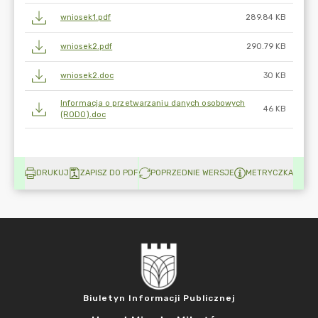
wniosek1.pdf
289.84 KB
wniosek2.pdf
290.79 KB
wniosek2.doc
30 KB
Informacja o przetwarzaniu danych osobowych
46 KB
(RODO).doc
DRUKUJ
ZAPISZ DO PDF
POPRZEDNIE WERSJE
METRYCZKA
Biuletyn Informacji Publicznej