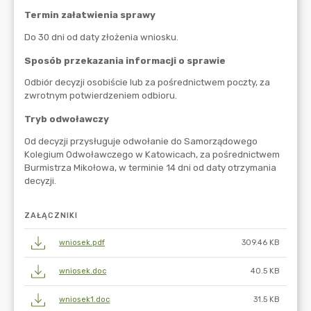
ZAŁĄCZNIKI
wniosek.pdf
309.46 KB
wniosek.doc
40.5 KB
wniosek1.doc
31.5 KB