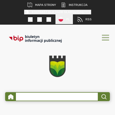
MAPA STRONY
INSTRUKCJA
KONTRAST DLA OSÓB SŁABOWIDZĄCYCH
PL
RSS
biuletyn
informacji publicznej