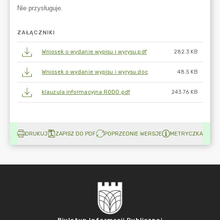
ZAŁĄCZNIKI
Wniosek o wydanie wypisu i wyrysu.pdf
282.3 KB
Wniosek o wydanie wypisu i wyrysu.doc
48.5 KB
klauzula informacyjna RODO.pdf
243.76 KB
DRUKUJ
ZAPISZ DO PDF
POPRZEDNIE WERSJE
METRYCZKA