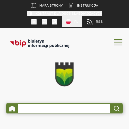
MAPA STRONY
INSTRUKCJA
KONTRAST DLA OSÓB SŁABOWIDZĄCYCH
PL
RSS
biuletyn
informacji publicznej