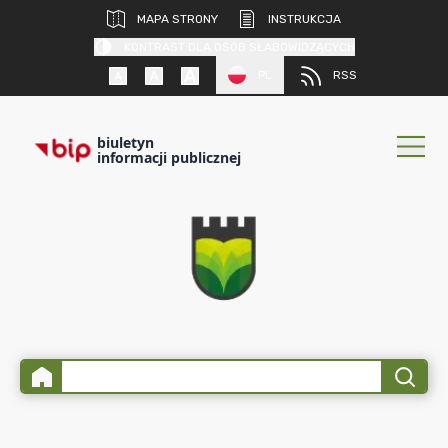
MAPA STRONY
INSTRUKCJA
KONTRAST DLA OSÓB SŁABOWIDZĄCYCH
PL
RSS
biuletyn
informacji publicznej