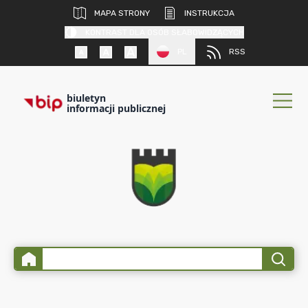
MAPA STRONY
INSTRUKCJA
KONTRAST DLA OSÓB SŁABOWIDZĄCYCH
PL
RSS
biuletyn
informacji publicznej