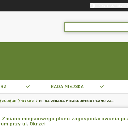
KONTRAST DLA O
TRZ
RADA MIEJSKA
M_44 ZMIANA MIEJSCOWEGO PLANU ZAGOSPODAROWANIA PRZESTRZENNEGO MIASTA MIKOŁOWA DLA TERENU CENTRUM PRZY UL. OKRZEI
ĄZUJĄCE
WYKAZ
 Zmiana miejscowego planu zagospodarowania prz
um przy ul. Okrzei