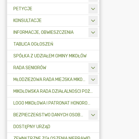
PETYCJE
KONSULTACJE
INFORMACJE, OBWIESZCZENIA
TABLICA OGŁOSZEŃ
SPÓŁKA Z UDZIAŁEM GMINY MIKOŁÓW
RADA SENIORÓW
MŁODZIEŻOWA RADA MIEJSKA MIKOŁOWA
MIKOŁOWSKA RADA DZIAŁALNOŚCI POŻYTKU PUBLICZNEGO
LOGO MIKOŁOWA I PATRONAT HONOROWY BURMISTRZA MIKOŁOWA
BEZPIECZEŃSTWO DANYCH OSOBOWYCH
DOSTĘPNY URZĄD
ZEWNĘTRZNE ZGŁOSZENIA NIEPRAWIDŁOWOŚCI