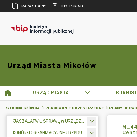
MAPA STRONY
INSTRUKCJA
biuletyn
informacji publicznej
Urząd Miasta Mikołów
URZĄD MIASTA
BURMIS
STRONA GŁÓWNA
PLANOWANIE PRZESTRZENNE
PLANY OBOWI
JAK ZAŁATWIĆ SPRAWĘ W URZĘDZIE MIASTA
M_44
Centr
KOMÓRKI ORGANIZACYJNE URZĘDU