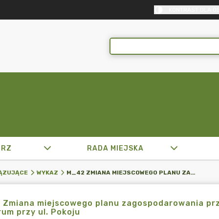
KONTRAST DLA O
TRZ
RADA MIEJSKA
M_42 ZMIANA MIEJSCOWEGO PLANU ZAGOSPODAROWANIA PRZESTRZENNEGO MIASTA MIKOŁOWA DLA TERENU CENTRUM PRZY UL. POKOJU
ĄZUJĄCE
WYKAZ
 Zmiana miejscowego planu zagospodarowania prz
um przy ul. Pokoju