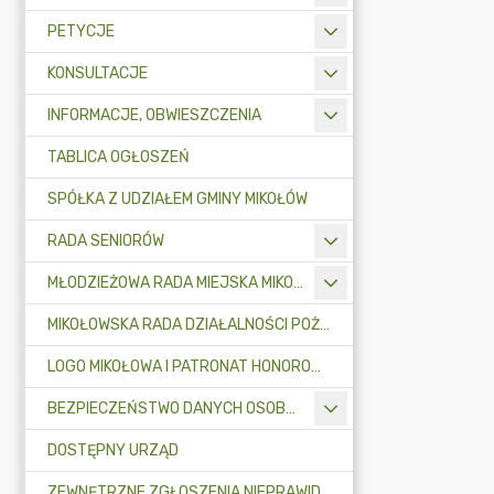
PETYCJE
KONSULTACJE
INFORMACJE, OBWIESZCZENIA
TABLICA OGŁOSZEŃ
SPÓŁKA Z UDZIAŁEM GMINY MIKOŁÓW
RADA SENIORÓW
MŁODZIEŻOWA RADA MIEJSKA MIKOŁOWA
MIKOŁOWSKA RADA DZIAŁALNOŚCI POŻYTKU PUBLICZNEGO
LOGO MIKOŁOWA I PATRONAT HONOROWY BURMISTRZA MIKOŁOWA
BEZPIECZEŃSTWO DANYCH OSOBOWYCH
DOSTĘPNY URZĄD
ZEWNĘTRZNE ZGŁOSZENIA NIEPRAWIDŁOWOŚCI