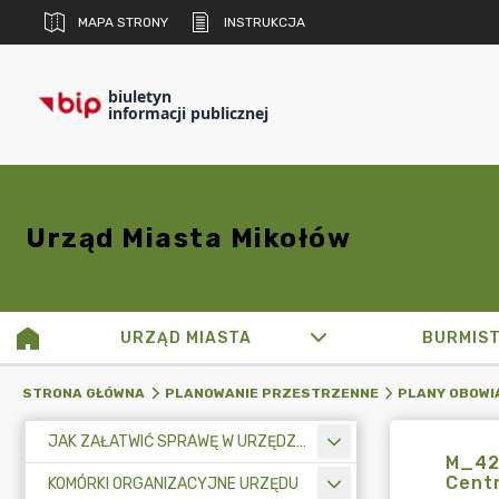
MAPA STRONY
INSTRUKCJA
biuletyn
informacji publicznej
Urząd Miasta Mikołów
URZĄD MIASTA
BURMIS
STRONA GŁÓWNA
PLANOWANIE PRZESTRZENNE
PLANY OBOWI
JAK ZAŁATWIĆ SPRAWĘ W URZĘDZIE MIASTA
M_42
Centr
KOMÓRKI ORGANIZACYJNE URZĘDU