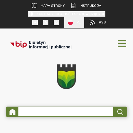
MAPA STRONY
INSTRUKCJA
KONTRAST DLA OSÓB SŁABOWIDZĄCYCH
PL
RSS
biuletyn
informacji publicznej