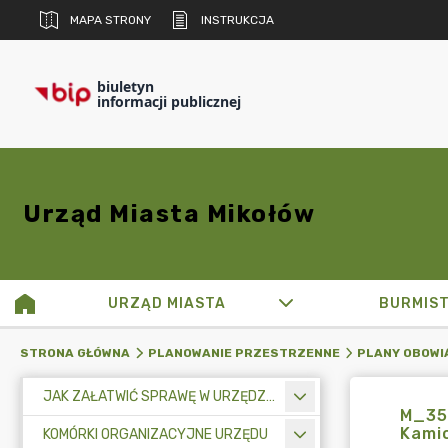
MAPA STRONY
INSTRUKCJA
biuletyn
informacji publicznej
Urząd Miasta Mikołów
URZĄD MIASTA
BURMIS
STRONA GŁÓWNA
PLANOWANIE PRZESTRZENNE
PLANY OBOWI
JAK ZAŁATWIĆ SPRAWĘ W URZĘDZIE MIASTA
M_35
Kamio
KOMÓRKI ORGANIZACYJNE URZĘDU