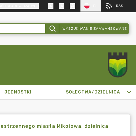
PL
RSS
SÓB SŁABOWIDZĄCYCH
WYSZUKIWANIE ZAAWANSOWANE
JEDNOSTKI
SOŁECTWA/DZIELNICA
strzennego miasta Mikołowa, dzielnica