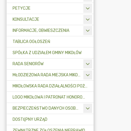
PETYCJE
KONSULTACJE
INFORMACJE, OBWIESZCZENIA
TABLICA OGŁOSZEŃ
SPÓŁKA Z UDZIAŁEM GMINY MIKOŁÓW
RADA SENIORÓW
MŁODZIEŻOWA RADA MIEJSKA MIKOŁOWA
MIKOŁOWSKA RADA DZIAŁALNOŚCI POŻYTKU PUBLICZNEGO
LOGO MIKOŁOWA I PATRONAT HONOROWY BURMISTRZA MIKOŁOWA
BEZPIECZEŃSTWO DANYCH OSOBOWYCH
DOSTĘPNY URZĄD
ZEWNĘTRZNE ZGŁOSZENIA NIEPRAWIDŁOWOŚCI