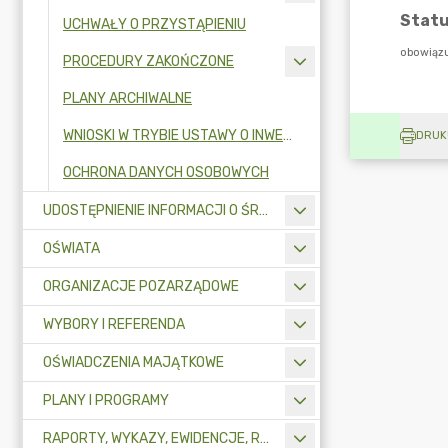
UCHWAŁY O PRZYSTĄPIENIU
PROCEDURY ZAKOŃCZONE
PLANY ARCHIWALNE
WNIOSKI W TRYBIE USTAWY O INWESTYCJACH MIESZKANIOWYCH
DRUK
OCHRONA DANYCH OSOBOWYCH
UDOSTĘPNIENIE INFORMACJI O ŚRODOWISKU
OŚWIATA
ORGANIZACJE POZARZĄDOWE
WYBORY I REFERENDA
OŚWIADCZENIA MAJĄTKOWE
PLANY I PROGRAMY
RAPORTY, WYKAZY, EWIDENCJE, REJESTRY