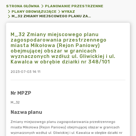
STRONA GŁÓWNA
PLANOWANIE PRZESTRZENNE
PLANY OBOWIĄZUJĄCE
WYKAZ
M_32 ZMIANY MIEJSCOWEGO PLANU ZAGOSPODAROWANIA PRZESTRZENNEGO MIASTA MIKOŁOWA (REJON PANIOWY) OBEJMUJĄCEJ OBSZAR W GRANICACH WYZNACZONYCH WZDŁUŻ UL. GLIWICKIEJ I UL. KAWALCA W OBRĘBIE DZIAŁKI NR 348/101
M_32 Zmiany miejscowego planu
zagospodarowania przestrzennego
miasta Mikołowa (Rejon Paniowy)
obejmującej obszar w granicach
wyznaczonych wzdłuż ul. Gliwickiej i ul.
Kawalca w obrębie działki nr 348/101
2023-07-03 14:11