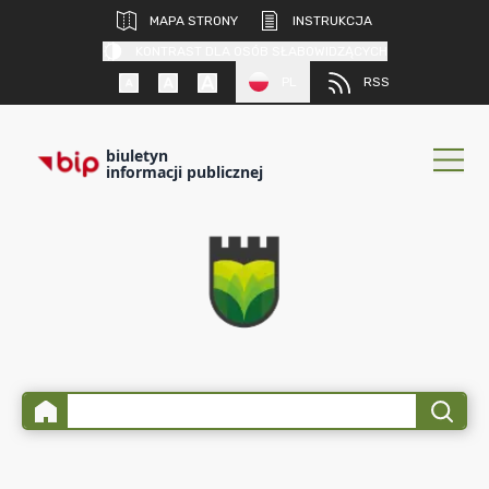
MAPA STRONY
INSTRUKCJA
KONTRAST DLA OSÓB SŁABOWIDZĄCYCH
PL
RSS
biuletyn
informacji publicznej