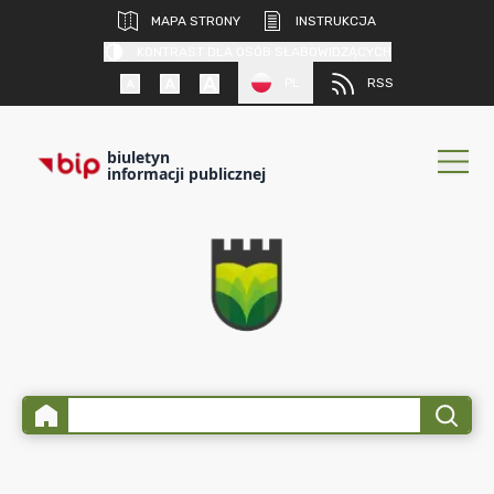
MAPA STRONY
INSTRUKCJA
KONTRAST DLA OSÓB SŁABOWIDZĄCYCH
PL
RSS
biuletyn
informacji publicznej