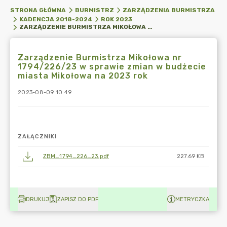
STRONA GŁÓWNA
BURMISTRZ
ZARZĄDZENIA BURMISTRZA
KADENCJA 2018-2024
ROK 2023
ZARZĄDZENIE BURMISTRZA MIKOŁOWA NR 1794/226/23 W SPRAWIE ZMIAN W BUDŻECIE MIASTA MIKOŁOWA NA 2023 ROK
Zarządzenie Burmistrza Mikołowa nr
1794/226/23 w sprawie zmian w budżecie
miasta Mikołowa na 2023 rok
2023-08-09 10:49
ZAŁĄCZNIKI
ZBM_1794_226_23.pdf
227.69 KB
DRUKUJ
ZAPISZ DO PDF
METRYCZKA