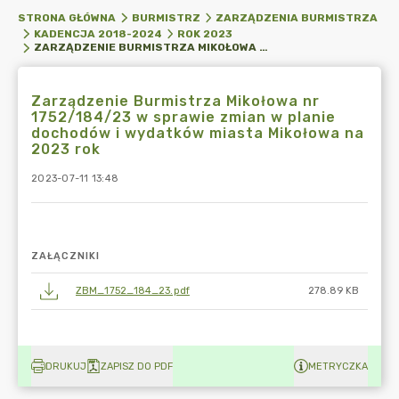
STRONA GŁÓWNA
BURMISTRZ
ZARZĄDZENIA BURMISTRZA
KADENCJA 2018-2024
ROK 2023
ZARZĄDZENIE BURMISTRZA MIKOŁOWA NR 1752/184/23 W SPRAWIE ZMIAN W PLANIE DOCHODÓW I WYDATKÓW MIASTA MIKOŁOWA NA 2023 ROK
Zarządzenie Burmistrza Mikołowa nr
1752/184/23 w sprawie zmian w planie
dochodów i wydatków miasta Mikołowa na
2023 rok
2023-07-11 13:48
ZAŁĄCZNIKI
ZBM_1752_184_23.pdf
278.89 KB
DRUKUJ
ZAPISZ DO PDF
METRYCZKA