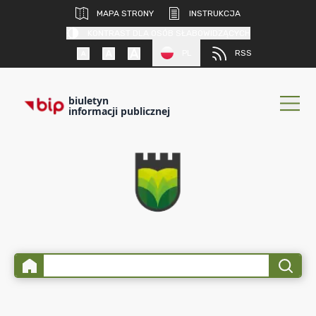
MAPA STRONY
INSTRUKCJA
KONTRAST DLA OSÓB SŁABOWIDZĄCYCH
PL
RSS
biuletyn
informacji publicznej