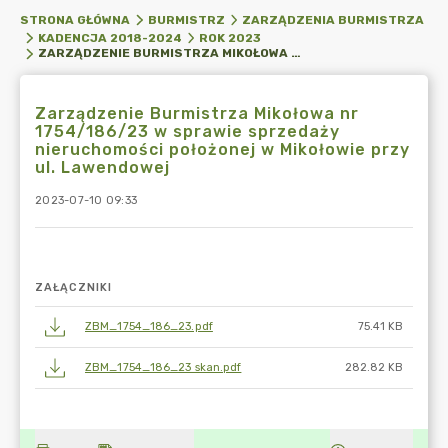
STRONA GŁÓWNA
BURMISTRZ
ZARZĄDZENIA BURMISTRZA
KADENCJA 2018-2024
ROK 2023
ZARZĄDZENIE BURMISTRZA MIKOŁOWA NR 1754/186/23 W SPRAWIE SPRZEDAŻY NIERUCHOMOŚCI POŁOŻONEJ W MIKOŁOWIE PRZY UL. LAWENDOWEJ
Zarządzenie Burmistrza Mikołowa nr
1754/186/23 w sprawie sprzedaży
nieruchomości położonej w Mikołowie przy
ul. Lawendowej
2023-07-10 09:33
ZAŁĄCZNIKI
ZBM_1754_186_23.pdf
75.41 KB
ZBM_1754_186_23 skan.pdf
282.82 KB