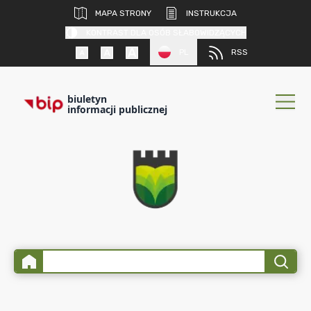
MAPA STRONY
INSTRUKCJA
KONTRAST DLA OSÓB SŁABOWIDZĄCYCH
PL
RSS
biuletyn
informacji publicznej