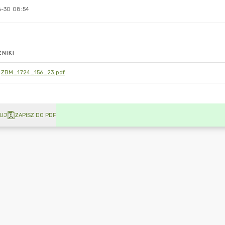
-30 08:54
NIKI
ZBM_1724_156_23.pdf
UJ
ZAPISZ DO PDF