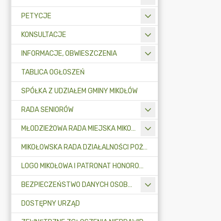
PETYCJE
KONSULTACJE
INFORMACJE, OBWIESZCZENIA
TABLICA OGŁOSZEŃ
SPÓŁKA Z UDZIAŁEM GMINY MIKOŁÓW
RADA SENIORÓW
MŁODZIEŻOWA RADA MIEJSKA MIKOŁOWA
MIKOŁOWSKA RADA DZIAŁALNOŚCI POŻYTKU PUBLICZNEGO
LOGO MIKOŁOWA I PATRONAT HONOROWY BURMISTRZA MIKOŁOWA
BEZPIECZEŃSTWO DANYCH OSOBOWYCH
DOSTĘPNY URZĄD