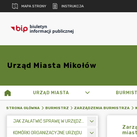
MAPA STRONY
INSTRUKCJA
biuletyn
informacji publicznej
Urząd Miasta Mikołów
URZĄD MIASTA
BURMIS
STRONA GŁÓWNA
BURMISTRZ
ZARZĄDZENIA BURMISTRZA
JAK ZAŁATWIĆ SPRAWĘ W URZĘDZIE MIASTA
Zarzą
miast
KOMÓRKI ORGANIZACYJNE URZĘDU