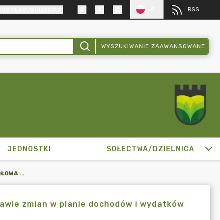
PL
RSS
SÓB SŁABOWIDZĄCYCH
WYSZUKIWANIE ZAAWANSOWANE
JEDNOSTKI
SOŁECTWA/DZIELNICA
ZARZĄDZENIE BURMISTRZA MIKOŁOWA NR 1724/156/23 W SPRAWIE ZMIAN W PLANIE DOCHODÓW I WYDATKÓW MIASTA MIKOŁOWA NA 2023 ROK
rawie zmian w planie dochodów i wydatków