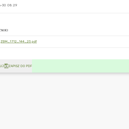
-30 08:29
NIKI
ZBM_1712_144_23.pdf
UJ
ZAPISZ DO PDF