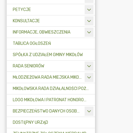
PETYCJE
KONSULTACJE
INFORMACJE, OBWIESZCZENIA
TABLICA OGŁOSZEŃ
SPÓŁKA Z UDZIAŁEM GMINY MIKOŁÓW
RADA SENIORÓW
MŁODZIEŻOWA RADA MIEJSKA MIKOŁOWA
MIKOŁOWSKA RADA DZIAŁALNOŚCI POŻYTKU PUBLICZNEGO
LOGO MIKOŁOWA I PATRONAT HONOROWY BURMISTRZA MIKOŁOWA
BEZPIECZEŃSTWO DANYCH OSOBOWYCH
DOSTĘPNY URZĄD