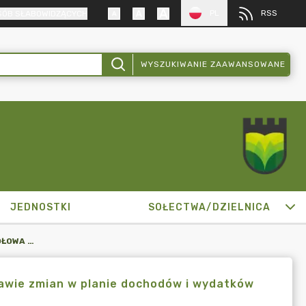
PL
RSS
SÓB SŁABOWIDZĄCYCH
WYSZUKIWANIE ZAAWANSOWANE
JEDNOSTKI
SOŁECTWA/DZIELNICA
ZARZĄDZENIE BURMISTRZA MIKOŁOWA NR 1712/144/23 W SPRAWIE ZMIAN W PLANIE DOCHODÓW I WYDATKÓW MIASTA MIKOŁOWA NA 2023 ROK
awie zmian w planie dochodów i wydatków