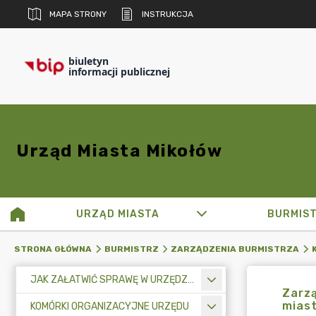
MAPA STRONY
INSTRUKCJA
biuletyn
informacji publicznej
Urząd Miasta Mikołów
URZĄD MIASTA
BURMIS
STRONA GŁÓWNA
BURMISTRZ
ZARZĄDZENIA BURMISTRZA
JAK ZAŁATWIĆ SPRAWĘ W URZĘDZIE MIASTA
Zarzą
miast
KOMÓRKI ORGANIZACYJNE URZĘDU