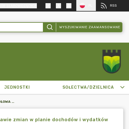
PL
RSS
SÓB SŁABOWIDZĄCYCH
WYSZUKIWANIE ZAAWANSOWANE
JEDNOSTKI
SOŁECTWA/DZIELNICA
ZARZĄDZENIE BURMISTRZA MIKOŁOWA NR 1698/130/23 W SPRAWIE ZMIAN W PLANIE DOCHODÓW I WYDATKÓW MIASTA MIKOŁOWA NA 2023 ROK
rawie zmian w planie dochodów i wydatków