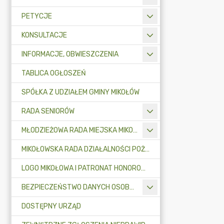
PETYCJE
KONSULTACJE
INFORMACJE, OBWIESZCZENIA
TABLICA OGŁOSZEŃ
SPÓŁKA Z UDZIAŁEM GMINY MIKOŁÓW
RADA SENIORÓW
MŁODZIEŻOWA RADA MIEJSKA MIKOŁOWA
MIKOŁOWSKA RADA DZIAŁALNOŚCI POŻYTKU PUBLICZNEGO
LOGO MIKOŁOWA I PATRONAT HONOROWY BURMISTRZA MIKOŁOWA
BEZPIECZEŃSTWO DANYCH OSOBOWYCH
DOSTĘPNY URZĄD