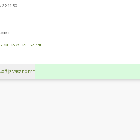
-29 14:30
NIKI
ZBM_1698_130_23.pdf
UJ
ZAPISZ DO PDF