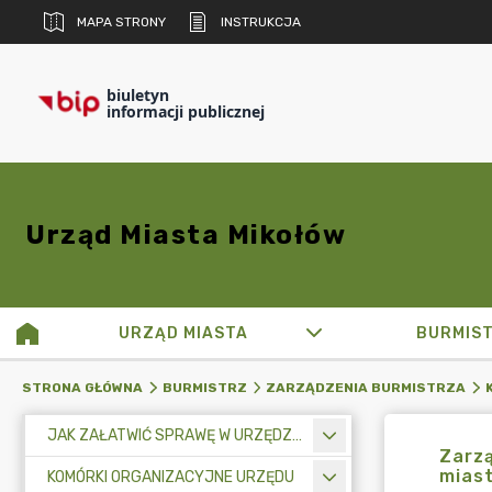
MAPA STRONY
INSTRUKCJA
biuletyn
informacji publicznej
Urząd Miasta Mikołów
URZĄD MIASTA
BURMIS
STRONA GŁÓWNA
BURMISTRZ
ZARZĄDZENIA BURMISTRZA
JAK ZAŁATWIĆ SPRAWĘ W URZĘDZIE MIASTA
Zarzą
miast
KOMÓRKI ORGANIZACYJNE URZĘDU