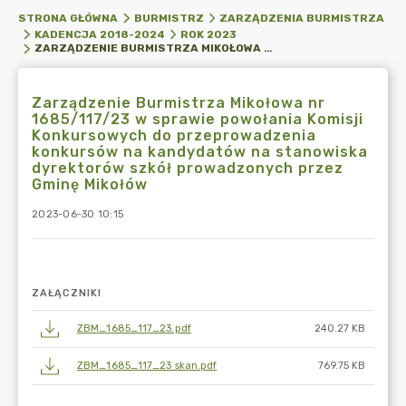
STRONA GŁÓWNA
BURMISTRZ
ZARZĄDZENIA BURMISTRZA
KADENCJA 2018-2024
ROK 2023
ZARZĄDZENIE BURMISTRZA MIKOŁOWA NR 1685/117/23 W SPRAWIE POWOŁANIA KOMISJI KONKURSOWYCH DO PRZEPROWADZENIA KONKURSÓW NA KANDYDATÓW NA STANOWISKA DYREKTORÓW SZKÓŁ PROWADZONYCH PRZEZ GMINĘ MIKOŁÓW
Zarządzenie Burmistrza Mikołowa nr
1685/117/23 w sprawie powołania Komisji
Konkursowych do przeprowadzenia
konkursów na kandydatów na stanowiska
dyrektorów szkół prowadzonych przez
Gminę Mikołów
2023-06-30 10:15
ZAŁĄCZNIKI
ZBM_1685_117_23.pdf
240.27 KB
ZBM_1685_117_23 skan.pdf
769.75 KB