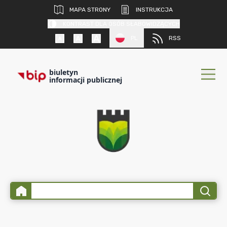
MAPA STRONY
INSTRUKCJA
KONTRAST DLA OSÓB SŁABOWIDZĄCYCH
PL
RSS
biuletyn
informacji publicznej