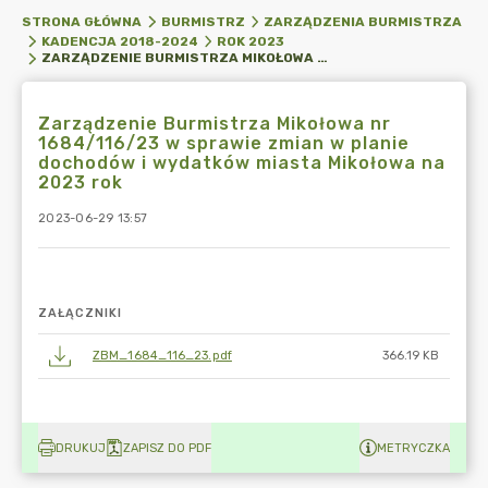
STRONA GŁÓWNA
BURMISTRZ
ZARZĄDZENIA BURMISTRZA
KADENCJA 2018-2024
ROK 2023
ZARZĄDZENIE BURMISTRZA MIKOŁOWA NR 1684/116/23 W SPRAWIE ZMIAN W PLANIE DOCHODÓW I WYDATKÓW MIASTA MIKOŁOWA NA 2023 ROK
Zarządzenie Burmistrza Mikołowa nr
1684/116/23 w sprawie zmian w planie
dochodów i wydatków miasta Mikołowa na
2023 rok
2023-06-29 13:57
ZAŁĄCZNIKI
ZBM_1684_116_23.pdf
366.19 KB
DRUKUJ
ZAPISZ DO PDF
METRYCZKA