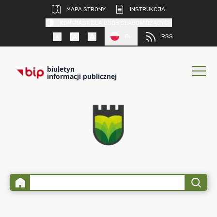
MAPA STRONY
INSTRUKCJA
KONTRAST DLA OSÓB SŁABOWIDZĄCYCH
PL
RSS
biuletyn
informacji publicznej