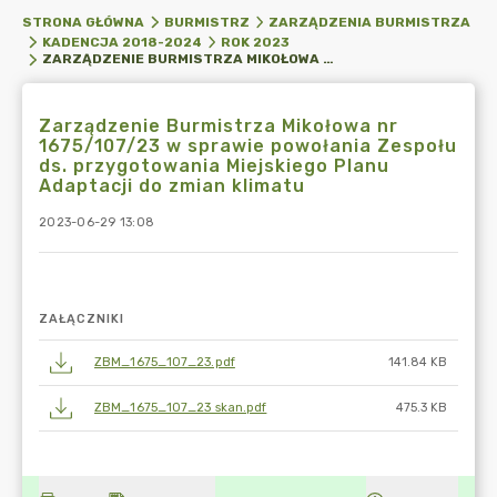
STRONA GŁÓWNA
BURMISTRZ
ZARZĄDZENIA BURMISTRZA
KADENCJA 2018-2024
ROK 2023
ZARZĄDZENIE BURMISTRZA MIKOŁOWA NR 1675/107/23 W SPRAWIE POWOŁANIA ZESPOŁU DS. PRZYGOTOWANIA MIEJSKIEGO PLANU ADAPTACJI DO ZMIAN KLIMATU
Zarządzenie Burmistrza Mikołowa nr
1675/107/23 w sprawie powołania Zespołu
ds. przygotowania Miejskiego Planu
Adaptacji do zmian klimatu
2023-06-29 13:08
ZAŁĄCZNIKI
ZBM_1675_107_23.pdf
141.84 KB
ZBM_1675_107_23 skan.pdf
475.3 KB