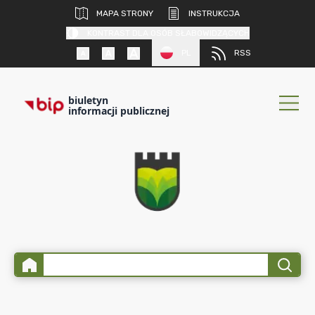
MAPA STRONY
INSTRUKCJA
KONTRAST DLA OSÓB SŁABOWIDZĄCYCH
PL
RSS
biuletyn
informacji publicznej