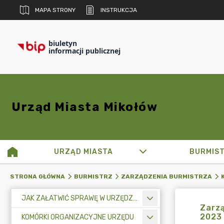
MAPA STRONY
INSTRUKCJA
biuletyn
informacji publicznej
Urząd Miasta Mikołów
URZĄD MIASTA
BURMIS
STRONA GŁÓWNA
BURMISTRZ
ZARZĄDZENIA BURMISTRZA
JAK ZAŁATWIĆ SPRAWĘ W URZĘDZIE MIASTA
Zarzą
2023
KOMÓRKI ORGANIZACYJNE URZĘDU