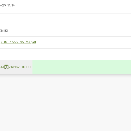
-29 11:14
NIKI
ZBM_1663_95_23.pdf
UJ
ZAPISZ DO PDF