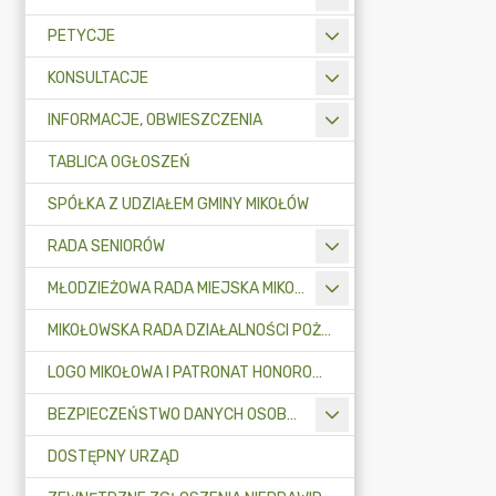
PETYCJE
KONSULTACJE
INFORMACJE, OBWIESZCZENIA
TABLICA OGŁOSZEŃ
SPÓŁKA Z UDZIAŁEM GMINY MIKOŁÓW
RADA SENIORÓW
MŁODZIEŻOWA RADA MIEJSKA MIKOŁOWA
MIKOŁOWSKA RADA DZIAŁALNOŚCI POŻYTKU PUBLICZNEGO
LOGO MIKOŁOWA I PATRONAT HONOROWY BURMISTRZA MIKOŁOWA
BEZPIECZEŃSTWO DANYCH OSOBOWYCH
DOSTĘPNY URZĄD