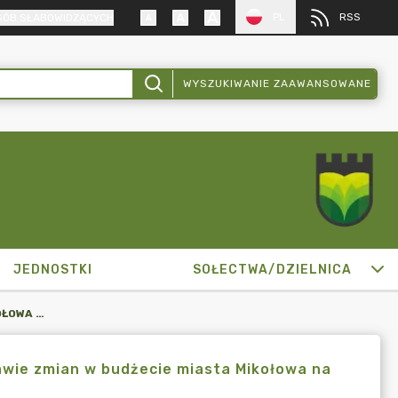
PL
RSS
SÓB SŁABOWIDZĄCYCH
WYSZUKIWANIE ZAAWANSOWANE
JEDNOSTKI
SOŁECTWA/DZIELNICA
ZARZĄDZENIE BURMISTRZA MIKOŁOWA NR 1663/95/23 W SPRAWIE ZMIAN W BUDŻECIE MIASTA MIKOŁOWA NA 2023 ROK
awie zmian w budżecie miasta Mikołowa na