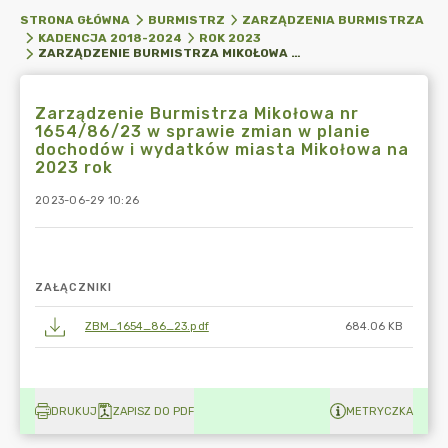
STRONA GŁÓWNA
BURMISTRZ
ZARZĄDZENIA BURMISTRZA
KADENCJA 2018-2024
ROK 2023
ZARZĄDZENIE BURMISTRZA MIKOŁOWA NR 1654/86/23 W SPRAWIE ZMIAN W PLANIE DOCHODÓW I WYDATKÓW MIASTA MIKOŁOWA NA 2023 ROK
Zarządzenie Burmistrza Mikołowa nr
1654/86/23 w sprawie zmian w planie
dochodów i wydatków miasta Mikołowa na
2023 rok
2023-06-29 10:26
ZAŁĄCZNIKI
ZBM_1654_86_23.pdf
684.06 KB
DRUKUJ
ZAPISZ DO PDF
METRYCZKA