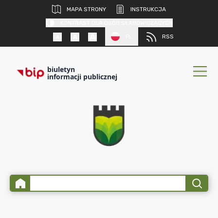
MAPA STRONY
INSTRUKCJA
KONTRAST DLA OSÓB SŁABOWIDZĄCYCH
PL
RSS
biuletyn
informacji publicznej