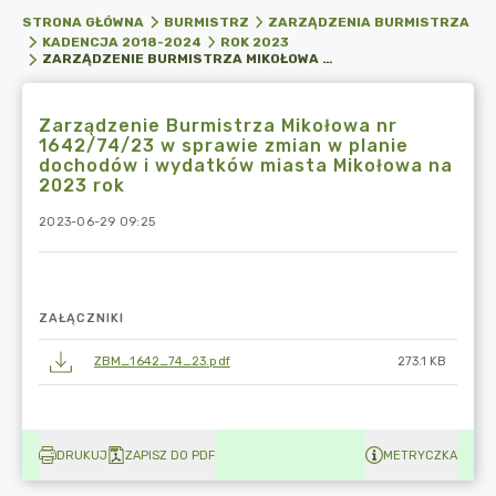
STRONA GŁÓWNA
BURMISTRZ
ZARZĄDZENIA BURMISTRZA
KADENCJA 2018-2024
ROK 2023
ZARZĄDZENIE BURMISTRZA MIKOŁOWA NR 1642/74/23 W SPRAWIE ZMIAN W PLANIE DOCHODÓW I WYDATKÓW MIASTA MIKOŁOWA NA 2023 ROK
Zarządzenie Burmistrza Mikołowa nr
1642/74/23 w sprawie zmian w planie
dochodów i wydatków miasta Mikołowa na
2023 rok
2023-06-29 09:25
ZAŁĄCZNIKI
ZBM_1642_74_23.pdf
273.1 KB
DRUKUJ
ZAPISZ DO PDF
METRYCZKA