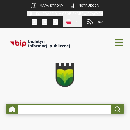
MAPA STRONY
INSTRUKCJA
KONTRAST DLA OSÓB SŁABOWIDZĄCYCH
PL
RSS
biuletyn
informacji publicznej