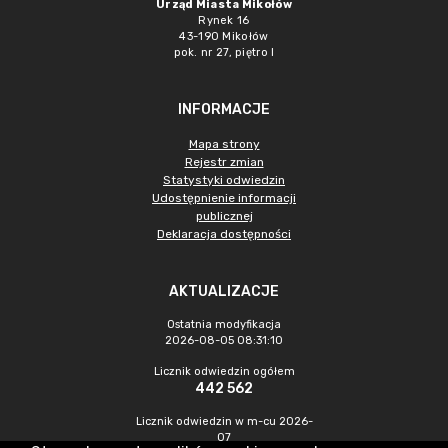
Urząd Miasta Mikołów
Rynek 16
43-190 Mikołów
pok. nr 27, piętro I
INFORMACJE
Mapa strony
Rejestr zmian
Statystyki odwiedzin
Udostępnienie informacji
publicznej
Deklaracja dostępności
AKTUALIZACJE
Ostatnia modyfikacja
2026-08-05 08:31:10
Licznik odwiedzin ogółem
442 562
Licznik odwiedzin w m-cu 2026-
07