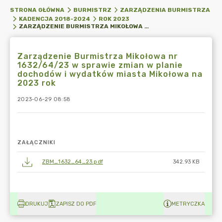
STRONA GŁÓWNA
BURMISTRZ
ZARZĄDZENIA BURMISTRZA
KADENCJA 2018-2024
ROK 2023
ZARZĄDZENIE BURMISTRZA MIKOŁOWA NR 1632/64/23 W SPRAWIE ZMIAN W PLANIE DOCHODÓW I WYDATKÓW MIASTA MIKOŁOWA NA 2023 ROK
Zarządzenie Burmistrza Mikołowa nr
1632/64/23 w sprawie zmian w planie
dochodów i wydatków miasta Mikołowa na
2023 rok
2023-06-29 08:58
ZAŁĄCZNIKI
ZBM_1632_64_23.pdf
342.93 KB
DRUKUJ
ZAPISZ DO PDF
METRYCZKA