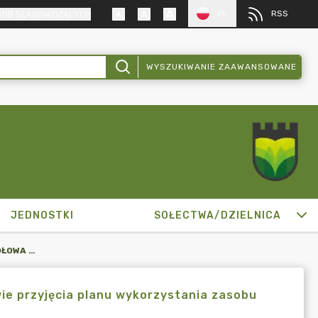
PL
RSS
SÓB SŁABOWIDZĄCYCH
WYSZUKIWANIE ZAAWANSOWANE
JEDNOSTKI
SOŁECTWA/DZIELNICA
ZARZĄDZENIE BURMISTRZA MIKOŁOWA NR 1572/4/23 W SPRAWIE PRZYJĘCIA PLANU WYKORZYSTANIA ZASOBU NIERUCHOMOŚCI GMINNYCH
ie przyjęcia planu wykorzystania zasobu