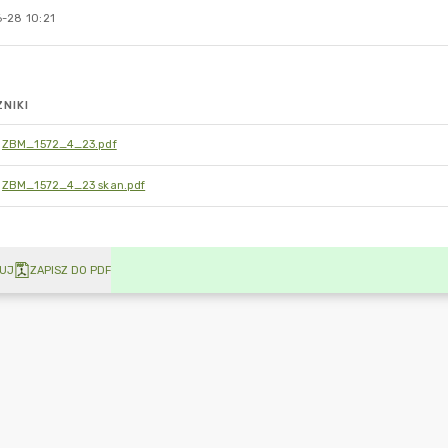
-28 10:21
NIKI
ZBM_1572_4_23.pdf
ZBM_1572_4_23 skan.pdf
UJ
ZAPISZ DO PDF