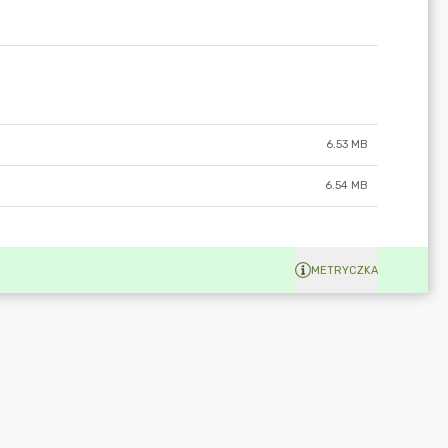
6.53 MB
6.54 MB
METRYCZKA