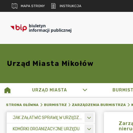
MAPA STRONY
INSTRUKCJA
biuletyn
informacji publicznej
Urząd Miasta Mikołów
URZĄD MIASTA
BURMIS
STRONA GŁÓWNA
BURMISTRZ
ZARZĄDZENIA BURMISTRZA
JAK ZAŁATWIĆ SPRAWĘ W URZĘDZIE MIASTA
Zarzą
nier
KOMÓRKI ORGANIZACYJNE URZĘDU