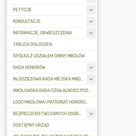
PETYCJE
KONSULTACJE
INFORMACJE, OBWIESZCZENIA
TABLICA OGŁOSZEŃ
SPÓŁKA Z UDZIAŁEM GMINY MIKOŁÓW
RADA SENIORÓW
MŁODZIEŻOWA RADA MIEJSKA MIKOŁOWA
MIKOŁOWSKA RADA DZIAŁALNOŚCI POŻYTKU PUBLICZNEGO
LOGO MIKOŁOWA I PATRONAT HONOROWY BURMISTRZA MIKOŁOWA
BEZPIECZEŃSTWO DANYCH OSOBOWYCH
DOSTĘPNY URZĄD