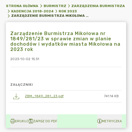
STRONA GŁÓWNA
BURMISTRZ
ZARZĄDZENIA BURMISTRZA
KADENCJA 2018-2024
ROK 2023
ZARZĄDZENIE BURMISTRZA MIKOŁOWA NR 1849/281/23 W SPRAWIE ZMIAN W PLANIE DOCHODÓW I WYDATKÓW MIASTA MIKOŁOWA NA 2023 ROK
Zarządzenie Burmistrza Mikołowa nr
1849/281/23 w sprawie zmian w planie
dochodów i wydatków miasta Mikołowa na
2023 rok
2023-10-02 15:51
ZAŁĄCZNIKI
ZBM_1849_281_23.pdf
741.14 KB
DRUKUJ
ZAPISZ DO PDF
METRYCZKA