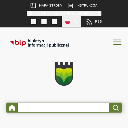
MAPA STRONY
INSTRUKCJA
KONTRAST DLA OSÓB SŁABOWIDZĄCYCH
PL
RSS
biuletyn
informacji publicznej