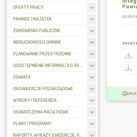
Integ
Pawła
OFERTY PRACY
2023-09
FINANSE I MAJĄTEK
ZAMÓWIENIA PUBLICZNE
NIERUCHOMOŚCI GMINNE
ZAŁĄCZ
PLANOWANIE PRZESTRZENNE
UDOSTĘPNIENIE INFORMACJI O ŚRODOWISKU
OŚWIATA
ORGANIZACJE POZARZĄDOWE
DRUK
WYBORY I REFERENDA
OŚWIADCZENIA MAJĄTKOWE
PLANY I PROGRAMY
RAPORTY, WYKAZY, EWIDENCJE, REJESTRY