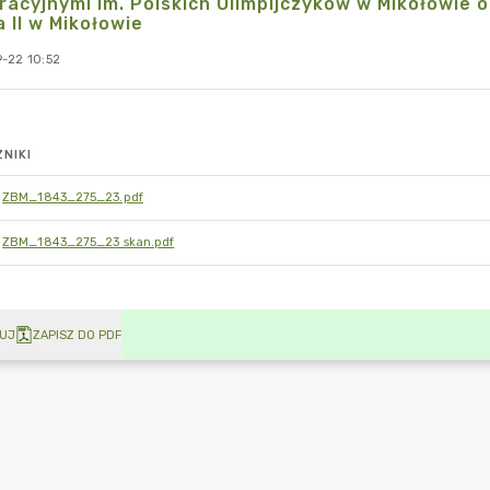
racyjnymi im. Polskich Olimpijczyków w Mikołowie 
 II w Mikołowie
-22 10:52
NIKI
ZBM_1843_275_23.pdf
ZBM_1843_275_23 skan.pdf
UJ
ZAPISZ DO PDF