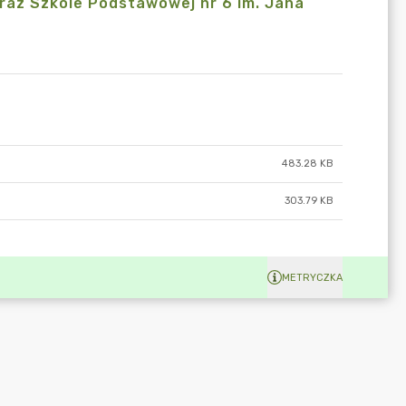
oraz Szkole Podstawowej nr 6 im. Jana
483.28 KB
303.79 KB
METRYCZKA