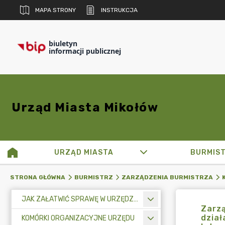
MAPA STRONY
INSTRUKCJA
biuletyn
informacji publicznej
Urząd Miasta Mikołów
URZĄD MIASTA
BURMIS
STRONA GŁÓWNA
BURMISTRZ
ZARZĄDZENIA BURMISTRZA
JAK ZAŁATWIĆ SPRAWĘ W URZĘDZIE MIASTA
Zarzą
dział
KOMÓRKI ORGANIZACYJNE URZĘDU