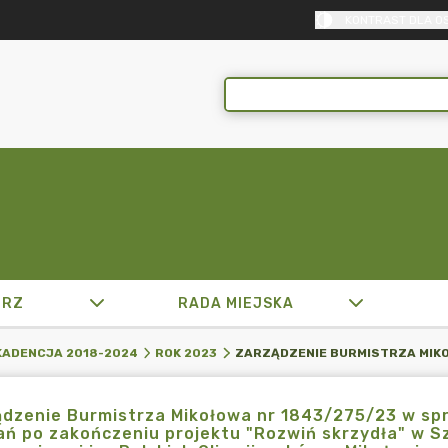
KONTRAST DLA O
TRZ
RADA MIEJSKA
KADENCJA 2018-2024
ROK 2023
dzenie Burmistrza Mikołowa nr 1843/275/23 w spr
ań po zakończeniu projektu "Rozwiń skrzydła" w S