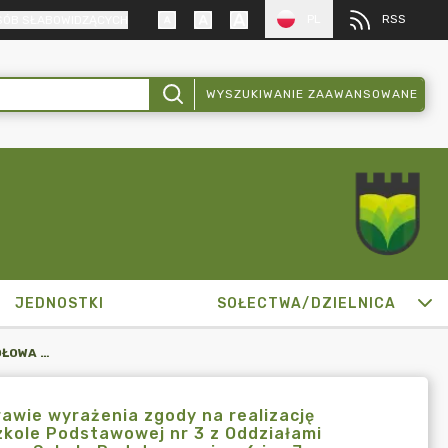
PL
RSS
SÓB SŁABOWIDZĄCYCH
WYSZUKIWANIE ZAAWANSOWANE
JEDNOSTKI
SOŁECTWA/DZIELNICA
ZARZĄDZENIE BURMISTRZA MIKOŁOWA NR 1843/275/23 W SPRAWIE WYRAŻENIA ZGODY NA REALIZACJĘ DZIAŁAŃ PO ZAKOŃCZENIU PROJEKTU "ROZWIŃ SKRZYDŁA" W SZKOLE PODSTAWOWEJ NR 3 Z ODDZIAŁAMI INTEGRACYJNYMI IM. POLSKICH OLIMPIJCZYKÓW W MIKOŁOWIE ORAZ SZKOLE PODSTAWOWEJ NR 6 IM. JANA PAWŁA II W MIKOŁOWIE
awie wyrażenia zgody na realizację
zkole Podstawowej nr 3 z Oddziałami